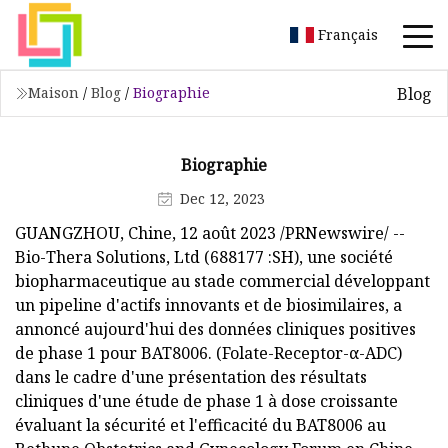
Français
Blog
Maison
/
Blog
/
Biographie
Biographie
Dec 12, 2023
GUANGZHOU, Chine, 12 août 2023 /PRNewswire/ --
Bio-Thera Solutions, Ltd (688177 :SH), une société
biopharmaceutique au stade commercial développant
un pipeline d'actifs innovants et de biosimilaires, a
annoncé aujourd'hui des données cliniques positives
de phase 1 pour BAT8006. (Folate-Receptor-α-ADC)
dans le cadre d'une présentation des résultats
cliniques d'une étude de phase 1 à dose croissante
évaluant la sécurité et l'efficacité du BAT8006 au