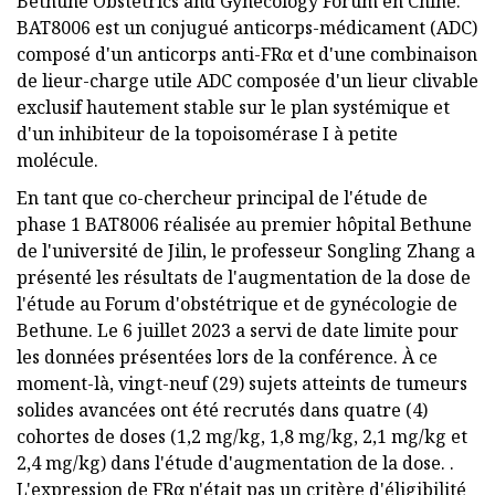
Bethune Obstetrics and Gynecology Forum en Chine.
BAT8006 est un conjugué anticorps-médicament (ADC)
composé d'un anticorps anti-FRα et d'une combinaison
de lieur-charge utile ADC composée d'un lieur clivable
exclusif hautement stable sur le plan systémique et
d'un inhibiteur de la topoisomérase I à petite
molécule.
En tant que co-chercheur principal de l'étude de
phase 1 BAT8006 réalisée au premier hôpital Bethune
de l'université de Jilin, le professeur Songling Zhang a
présenté les résultats de l'augmentation de la dose de
l'étude au Forum d'obstétrique et de gynécologie de
Bethune. Le 6 juillet 2023 a servi de date limite pour
les données présentées lors de la conférence. À ce
moment-là, vingt-neuf (29) sujets atteints de tumeurs
solides avancées ont été recrutés dans quatre (4)
cohortes de doses (1,2 mg/kg, 1,8 mg/kg, 2,1 mg/kg et
2,4 mg/kg) dans l'étude d'augmentation de la dose. .
L'expression de FRα n'était pas un critère d'éligibilité